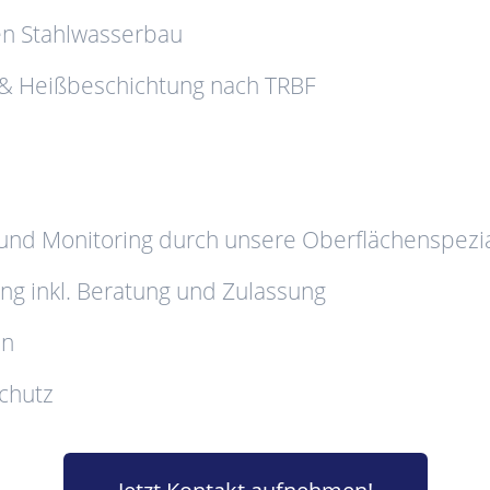
en Stahlwasserbau
& Heißbeschichtung nach TRBF
n
und Monitoring durch unsere Oberflächenspezia
g inkl. Beratung und Zulassung
en
schutz