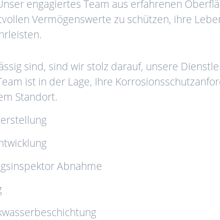
Unser engagiertes Team aus erfahrenen Oberflä
rtvollen Vermögenswerte zu schützen, ihre Leb
hrleisten.
ssig sind, sind wir stolz darauf, unsere Dienst
eam ist in der Lage, Ihre Korrosionsschutzanfo
rem Standort.
erstellung
ntwicklung
ngsinspektor Abnahme
g
nkwasserbeschichtung